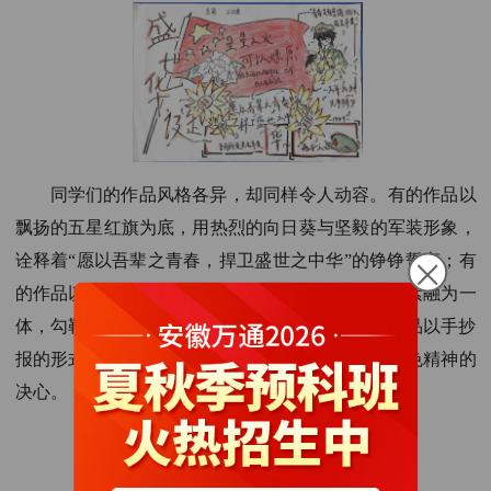
同学们的作品风格各异
，
却同样令人动容。有的作品以
飘扬的五星红旗为底，用热烈的向日葵与坚毅的军装形象，
诠释着
“愿以吾辈之青春，捍卫盛世之中华”的铮铮誓言；有
的作品以柔和的水彩晕染，将华表、金龙与红星元素融为一
体，勾勒出“红星照耀中国”的信仰之光；还有的作品以手抄
报的形式，用文字与线条传递着新时代少年传承红色精神的
决心。